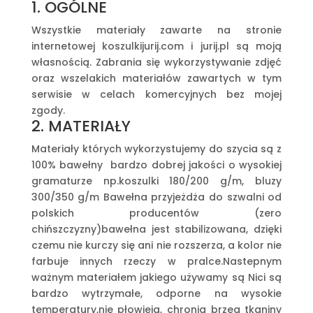
1. OGÓLNE
Wszystkie materiały zawarte na stronie
internetowej koszulkijurij.com i jurij.pl są moją
własnością. Zabrania się wykorzystywanie zdjęć
oraz wszelakich materiałów zawartych w tym
serwisie w celach komercyjnych bez mojej
zgody.
2. MATERIAŁY
Materiały których wykorzystujemy do szycia są z
100% bawełny bardzo dobrej jakości o wysokiej
gramaturze np.koszulki 180/200 g/m, bluzy
300/350 g/m Bawełna przyjeżdża do szwalni od
polskich producentów (zero
chińszczyzny)bawełna jest stabilizowana, dzięki
czemu nie kurczy się ani nie rozszerza, a kolor nie
farbuje innych rzeczy w pralce.Nastepnym
ważnym materiałem jakiego używamy są Nici są
bardzo wytrzymałe, odporne na wysokie
temperatury,nie płowieją, chronią brzeg tkaniny