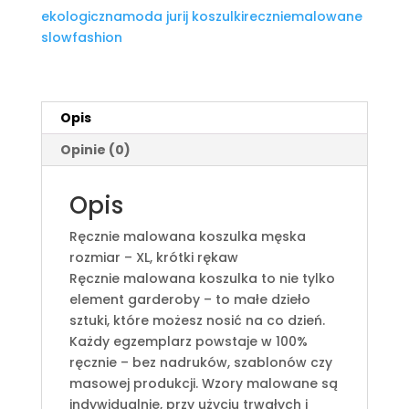
z
ekologicznamoda jurij koszulkireczniemalowane
krótkim
slowfashion
rękawem
XL
|
Jurij
Opis
Opinie (0)
Opis
Ręcznie malowana koszulka męska
rozmiar – XL, krótki rękaw
Ręcznie malowana koszulka to nie tylko
element garderoby – to małe dzieło
sztuki, które możesz nosić na co dzień.
Każdy egzemplarz powstaje w 100%
ręcznie – bez nadruków, szablonów czy
masowej produkcji. Wzory malowane są
indywidualnie, przy użyciu trwałych i