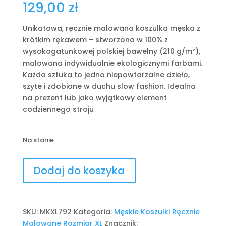
129,00
zł
Unikatowa, ręcznie malowana koszulka męska z
krótkim rękawem – stworzona w 100% z
wysokogatunkowej polskiej bawełny (210 g/m²),
malowana indywidualnie ekologicznymi farbami.
Każda sztuka to jedno niepowtarzalne dzieło,
szyte i zdobione w duchu slow fashion. Idealna
na prezent lub jako wyjątkowy element
codziennego stroju
Na stanie
ilość
Dodaj do koszyka
Unikatowa
ręcznie
malowana
koszulka
SKU:
MKXL792
Kategoria:
Męskie Koszulki Ręcznie
męska
Malowane Rozmiar XL
Znacznik: