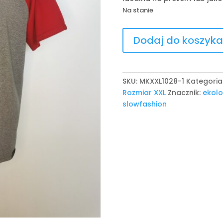
Na stanie
ilość
Dodaj do koszyka
Unikatowa
ręcznie
malowana
koszulka
SKU:
MKXXL1028-1
Kategoria
męska
Rozmiar XXL
Znacznik:
ekolo
z
slowfashion
krótkim
rękawem
XXL
|
Jurij