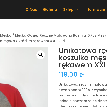
O Nas
Galeria
Sklep
Informacje
 Męska
/
Męska Odzież Ręcznie Malowana Rozmiar XXL
/
Męski
 męska z krótkim rękawem XXL | Jurij
Unikatowa r
koszulka męs
rękawem XXL |
119,00
zł
Unikatowa, ręcznie malowa
stworzona w 100% z wysoko
malowana indywidualnie ek
jedno niepowtarzalne dzieło
Idealna na prezent lub jak