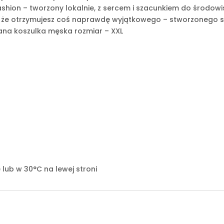
shion – tworzony lokalnie, z sercem i szacunkiem do środow
 że otrzymujesz coś naprawdę wyjątkowego – stworzonego spe
ana koszulka męska rozmiar – XXL
e
 lub w 30°C na lewej stroni