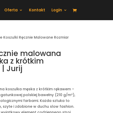
Oferta
Kontakt
Login
e Koszulki Ręcznie Malowane Rozmiar
ęcznie malowana
ka z krótkim
 Jurij
na koszulka męska z krótkim rękawem –
gatunkowej polskiej bawełny (210 g/m²),
ologicznymi farbami. Każda sztuka to
, szyte i zdobione w duchu slow fashion.
o wyjątkowy element codziennego stroj