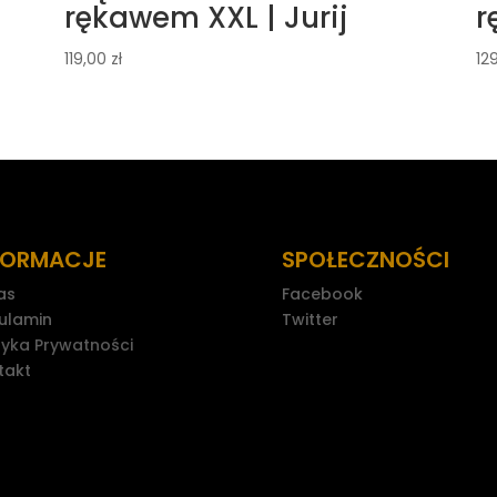
rękawem XXL | Jurij
r
119,00
zł
12
FORMACJE
SPOŁECZNOŚCI
as
Facebook
ulamin
Twitter
tyka Prywatności
takt