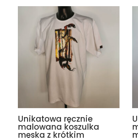
Unikatowa ręcznie
U
malowana koszulka
m
męska z krótkim
m