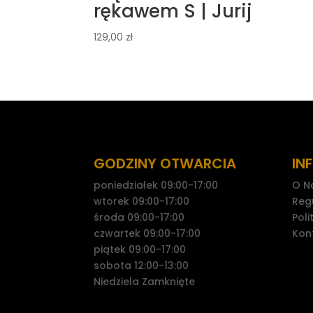
rękawem S | Jurij
129,00
zł
GODZINY OTWARCIA
IN
poniedziałek 09:00-17:00
O N
wtorek 09:00-17:00
Reg
środa 09:00-17:00
Poli
czwartek 09:00-17:00
Kon
piątek 09:00-17:00
sobota 12:00-13:00
Niedziela Zamknięte