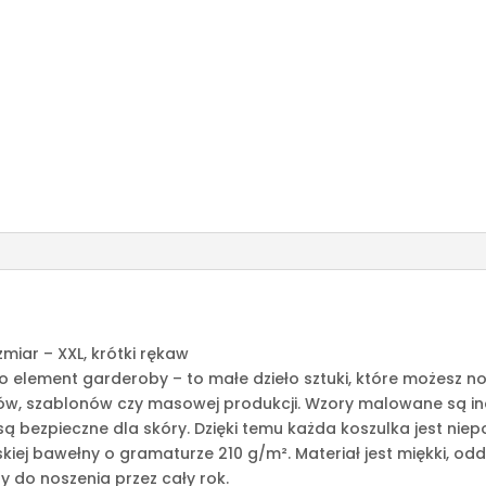
iar – XXL, krótki rękaw
o element garderoby – to małe dzieło sztuki, które możesz n
ów, szablonów czy masowej produkcji. Wzory malowane są indy
 są bezpieczne dla skóry. Dzięki temu każda koszulka jest nie
lskiej bawełny o gramaturze 210 g/m². Materiał jest miękki, o
ny do noszenia przez cały rok.