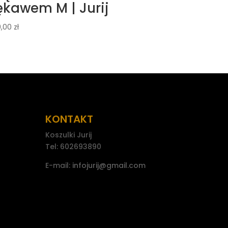
ękawem M | Jurij
9,00
zł
KONTAKT
Koszulki Jurij
Tel: 602693890
E-mail:
infojurij@gmail.com