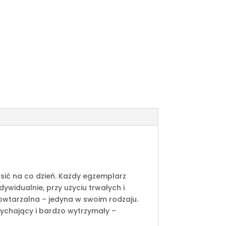
osić na co dzień. Każdy egzemplarz
widualnie, przy użyciu trwałych i
powtarzalna – jedyna w swoim rodzaju.
ddychający i bardzo wytrzymały –