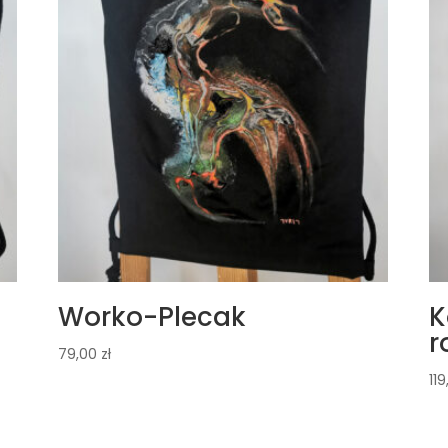
Worko-Plecak
K
r
79,00
zł
11