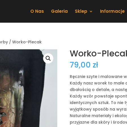
O Nas
Galeria
Sklep
Informacje
orby
/ Worko-Plecak
Worko-Pleca
79,00
zł
Ręcznie szyte i malowane w
Każdy nasz worek to małe ar
dbałością o detale, a nast
Każdy wzór powstaje sponta
identycznych sztuk. To nie 
wyjątkowy sposób na wyraże
Naturalne materiały i ekolo
przyjazne dla skóry i środow