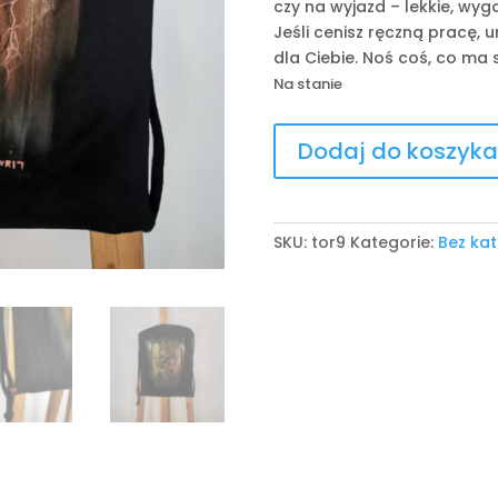
czy na wyjazd – lekkie, wyg
Jeśli cenisz ręczną pracę, u
dla Ciebie. Noś coś, co ma s
Na stanie
ilość
Dodaj do koszyka
Worko-
Plecak
SKU:
tor9
Kategorie:
Bez kat