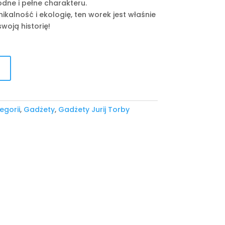
odne i pełne charakteru.
nikalność i ekologię, ten worek jest właśnie
woją historię!
egorii
,
Gadżety
,
Gadżety Jurij Torby