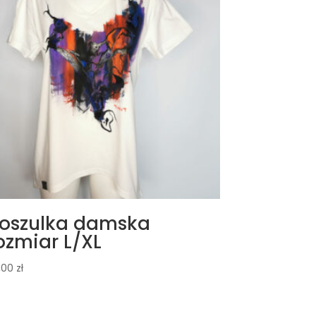
oszulka damska
ozmiar L/XL
9,00
zł