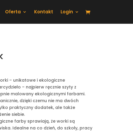
Oferta
Kontakt
Login
k
orki – unikatowe i ekologiczne
cydzieło – najpierw ręcznie szyty z
ępnie malowany ekologicznymi farbami.
nicznie, dzięki czemu nie ma dwóch
tylko praktyczny dodatek, ale także
nie siebie.
giczne farby sprawiają, że worki są
iska. Idealne na co dzień, do szkoły, pracy