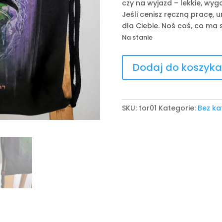
czy na wyjazd – lekkie, wyg
Jeśli cenisz ręczną pracę, u
dla Ciebie. Noś coś, co ma s
Na stanie
ilość
Dodaj do koszyka
Worko-
Plecak
SKU:
tor01
Kategorie:
Bez ka