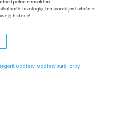
odne i pełne charakteru.
nikalność i ekologię, ten worek jest właśnie
woją historię!
tegorii
,
Gadżety
,
Gadżety Jurij Torby