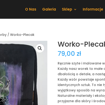
O Nas
Galeria
Sklep
Informacje
orby
/ Worko-Plecak
Worko-Pleca
79,00
zł
Ręcznie szyte i malowane w
Każdy nasz worek to małe ar
dbałością o detale, a nast
Każdy wzór powstaje sponta
identycznych sztuk. To nie 
wyjątkowy sposób na wyraże
Naturalne materiały i ekolo
przyjazne dla skóry i środow