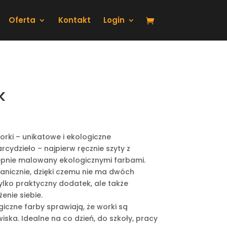
Oferta
Kontakt
Login
k
orki – unikatowe i ekologiczne
cydzieło – najpierw ręcznie szyty z
ępnie malowany ekologicznymi farbami.
nicznie, dzięki czemu nie ma dwóch
tylko praktyczny dodatek, ale także
nie siebie.
giczne farby sprawiają, że worki są
iska. Idealne na co dzień, do szkoły, pracy