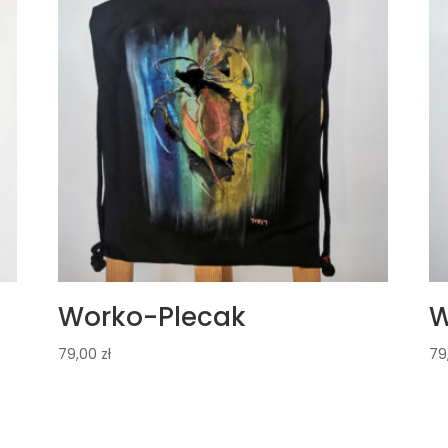
Worko-Plecak
W
79,00
zł
79